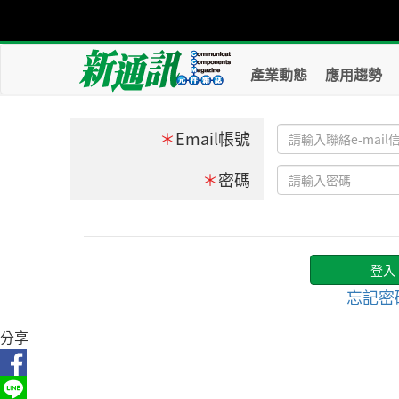
產業動態
應用趨勢
＊
Email帳號
＊
密碼
忘記密
分享