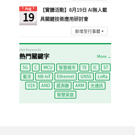
Aug
【實體活動】8月19日 AI無人載
19
具關鍵技術應用研討會
新增至行事曆
Hot Keywords
熱門關鍵字
More →
5G
C
MCU
智慧城市
TE
IC
ST
藍牙
NB-IoT
Ethernet
GNSS
LoRa
V2X
AND
感測器
ARM
光通訊
智慧家庭