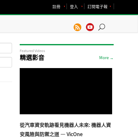
註冊
登入
訂閱電子報
Featured Videos
精選影音
More →
從汽車資安軌跡看見機器人未來: 機器人資
安風險與防禦之道 — VicOne