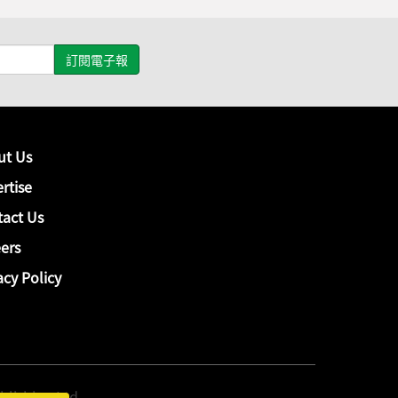
ut Us
rtise
act Us
ers
acy Policy
hing Ltd.