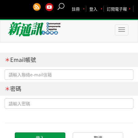
註冊
登入
訂閱電子報
Toggle
naviga
＊
Email帳號
＊
密碼