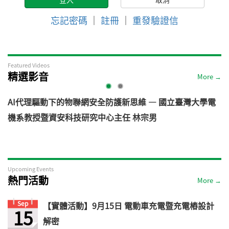
忘記密碼
｜
註冊
｜
重發驗證信
Featured Videos
精選影音
More →
AI代理驅動下的物聯網安全防護新思維 — 國立臺灣大學電
機系教授暨資安科技研究中心主任 林宗男
道
Upcoming Events
熱門活動
More →
Sep
【實體活動】9月15日 電動車充電暨充電樁設計
15
解密