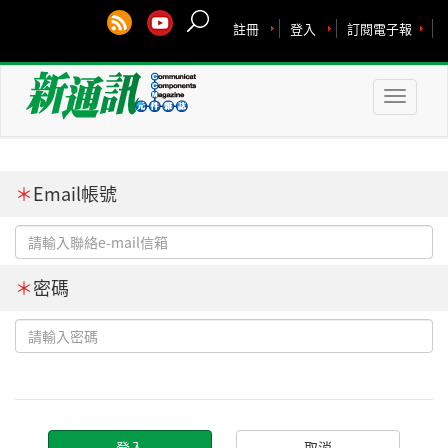
註冊
登入
訂閱電子報
Toggle
naviga
＊
Email帳號
＊
密碼