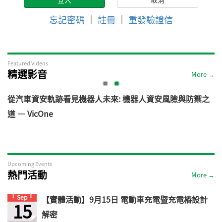
忘記密碼
｜
註冊
｜
重發驗證信
Featured Videos
精選影音
More →
電
從汽車資安軌跡看見機器人未來: 機器人資安風險與防禦之
道 — VicOne
Upcoming Events
熱門活動
More →
Sep
【實體活動】9月15日 電動車充電暨充電樁設計
15
解密