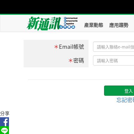
產業動態
應用趨勢
＊
Email帳號
＊
密碼
忘記密
分享