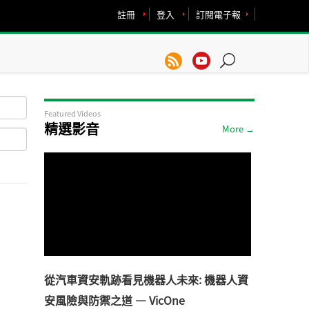
註冊
登入
訂閱電子報
Featured Videos
精選影音
More →
從汽車資安軌跡看見機器人未來: 機器人資
安風險與防禦之道 — VicOne