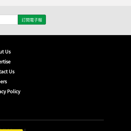
ut Us
rtise
act Us
ers
acy Policy
hing Ltd.