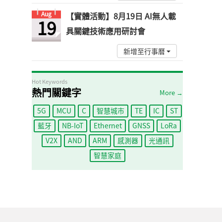
Aug
【實體活動】8月19日 AI無人載
19
具關鍵技術應用研討會
新增至行事曆
Hot Keywords
熱門關鍵字
More →
5G
MCU
C
智慧城市
TE
IC
ST
藍牙
NB-IoT
Ethernet
GNSS
LoRa
V2X
AND
ARM
感測器
光通訊
智慧家庭