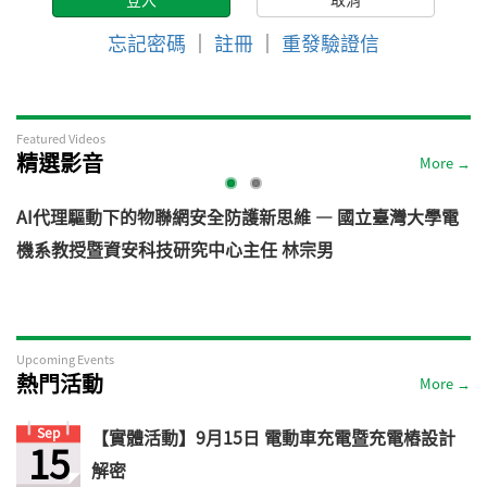
忘記密碼
｜
註冊
｜
重發驗證信
Featured Videos
精選影音
More →
AI代理驅動下的物聯網安全防護新思維 — 國立臺灣大學電
機系教授暨資安科技研究中心主任 林宗男
道
Upcoming Events
熱門活動
More →
Sep
【實體活動】9月15日 電動車充電暨充電樁設計
15
解密