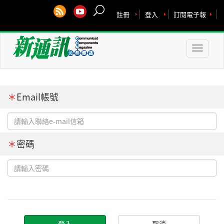
註冊
登入
訂閱電子報
Toggle
naviga
＊
Email帳號
＊
密碼