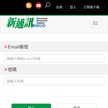
註冊
登入
訂閱電子報
Toggle
naviga
＊
Email帳號
＊
密碼