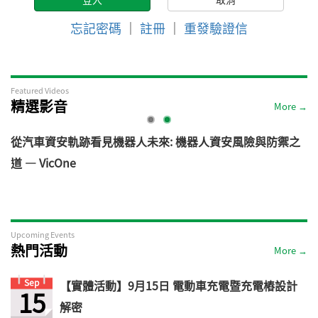
忘記密碼
｜
註冊
｜
重發驗證信
Featured Videos
精選影音
More →
電
從汽車資安軌跡看見機器人未來: 機器人資安風險與防禦之
道 — VicOne
Upcoming Events
熱門活動
More →
Sep
【實體活動】9月15日 電動車充電暨充電樁設計
15
解密