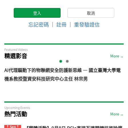
忘記密碼
｜
註冊
｜
重發驗證信
Featured Videos
精選影音
More →
AI代理驅動下的物聯網安全防護新思維 — 國立臺灣大學電
機系教授暨資安科技研究中心主任 林宗男
道
Upcoming Events
熱門活動
More →
Sep