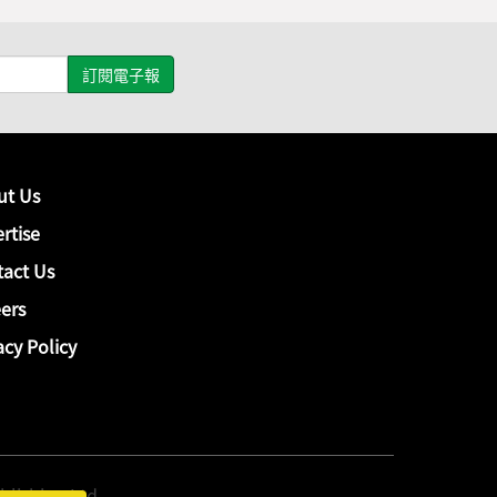
ut Us
rtise
act Us
ers
acy Policy
hing Ltd.