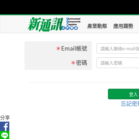
產業動態
應用趨勢
＊
Email帳號
＊
密碼
忘記密
分享