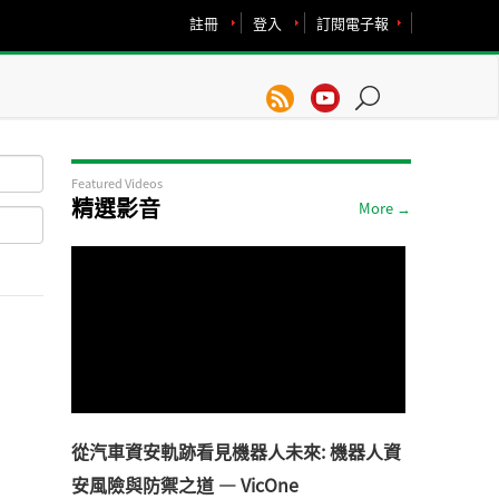
註冊
登入
訂閱電子報
Featured Videos
精選影音
More →
從汽車資安軌跡看見機器人未來: 機器人資
安風險與防禦之道 — VicOne