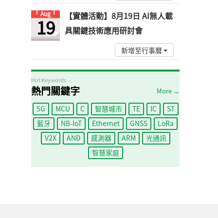
Aug
【實體活動】8月19日 AI無人載
19
具關鍵技術應用研討會
新增至行事曆
Hot Keywords
熱門關鍵字
More →
5G
MCU
C
智慧城市
TE
IC
ST
藍牙
NB-IoT
Ethernet
GNSS
LoRa
V2X
AND
感測器
ARM
光通訊
智慧家庭