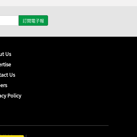
ut Us
rtise
act Us
ers
acy Policy
hing Ltd.