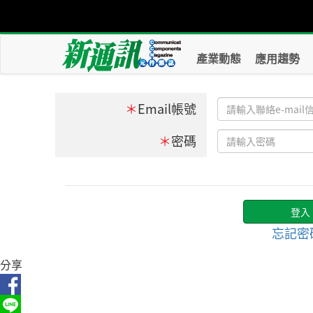
產業動態
應用趨勢
＊
Email帳號
＊
密碼
忘記密
分享