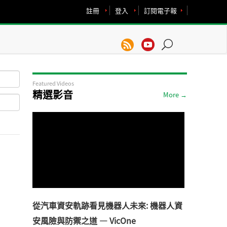
註冊
登入
訂閱電子報
Featured Videos
精選影音
More →
從汽車資安軌跡看見機器人未來: 機器人資
安風險與防禦之道 — VicOne