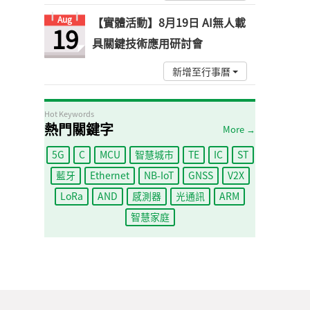
Aug
【實體活動】8月19日 AI無人載
19
具關鍵技術應用研討會
新增至行事曆
Hot Keywords
熱門關鍵字
More →
5G
C
MCU
智慧城市
TE
IC
ST
藍牙
Ethernet
NB-IoT
GNSS
V2X
LoRa
AND
感測器
光通訊
ARM
智慧家庭