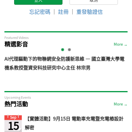
忘記密碼
｜
註冊
｜
重發驗證信
Featured Videos
精選影音
More →
AI代理驅動下的物聯網安全防護新思維 — 國立臺灣大學電
機系教授暨資安科技研究中心主任 林宗男
道
Upcoming Events
熱門活動
More →
Sep
【實體活動】9月15日 電動車充電暨充電樁設計
15
解密