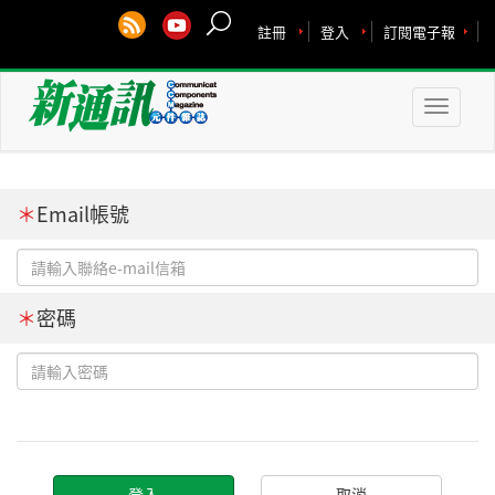
註冊
登入
訂閱電子報
Toggle
naviga
＊
Email帳號
＊
密碼