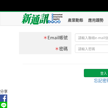
產業動態
應用趨勢
＊
Email帳號
＊
密碼
忘記密
分享