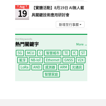
Aug
【實體活動】8月19日 AI無人載
19
具關鍵技術應用研討會
新增至行事曆
Hot Keywords
熱門關鍵字
More →
5G
MCU
C
智慧城市
TE
IC
ST
藍牙
NB-IoT
Ethernet
GNSS
V2X
LoRa
AND
感測器
ARM
光通訊
智慧家庭