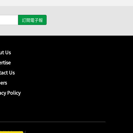
ut Us
rtise
act Us
ers
acy Policy
hing Ltd.