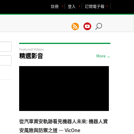
註冊
登入
訂閱電子報
Featured Videos
精選影音
More →
從汽車資安軌跡看見機器人未來: 機器人資
安風險與防禦之道 — VicOne