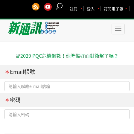
註冊
登入
訂閱電子報
Toggle
naviga
🚨2029 PQC危機倒數！你準備好面對衝擊了嗎？
＊
Email帳號
＊
密碼