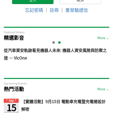
忘記密碼
｜
註冊
｜
重發驗證信
Featured Videos
精選影音
More →
電
從汽車資安軌跡看見機器人未來: 機器人資安風險與防禦之
道 — VicOne
Upcoming Events
熱門活動
More →
Sep
【實體活動】9月15日 電動車充電暨充電樁設計
15
解密