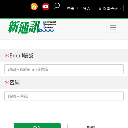
註冊
登入
訂閱電子報
Toggle
naviga
＊
Email帳號
＊
密碼