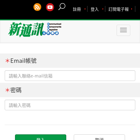
註冊
登入
訂閱電子報
Toggle
naviga
＊
Email帳號
＊
密碼