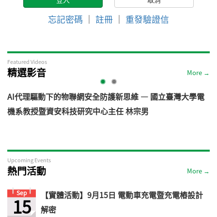
忘記密碼
｜
註冊
｜
重發驗證信
Featured Videos
精選影音
More →
AI代理驅動下的物聯網安全防護新思維 — 國立臺灣大學電
機系教授暨資安科技研究中心主任 林宗男
道
Upcoming Events
熱門活動
More →
Sep
【實體活動】9月15日 電動車充電暨充電樁設計
15
解密