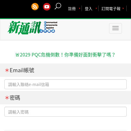
註冊
登入
訂閱電子報
Toggle
naviga
🚨2029 PQC危機倒數！你準備好面對衝擊了嗎？
＊
Email帳號
＊
密碼