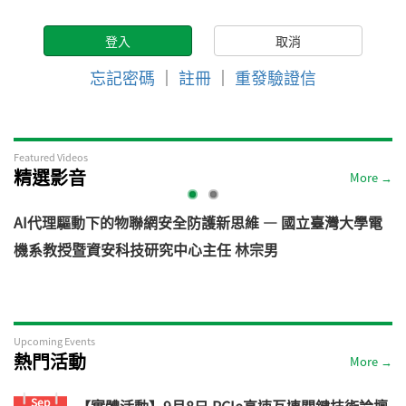
忘記密碼
｜
註冊
｜
重發驗證信
Featured Videos
精選影音
More →
AI代理驅動下的物聯網安全防護新思維 — 國立臺灣大學電
機系教授暨資安科技研究中心主任 林宗男
道
Upcoming Events
熱門活動
More →
Sep