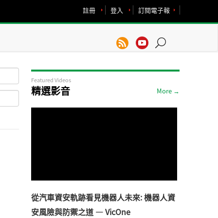
註冊
登入
訂閱電子報
Featured Videos
精選影音
More →
從汽車資安軌跡看見機器人未來: 機器人資
安風險與防禦之道 — VicOne