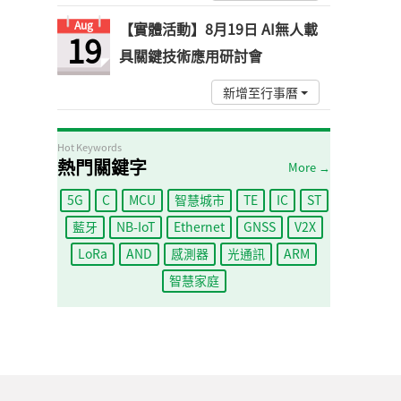
Aug
【實體活動】8月19日 AI無人載
19
具關鍵技術應用研討會
新增至行事曆
Hot Keywords
熱門關鍵字
More →
5G
C
MCU
智慧城市
TE
IC
ST
藍牙
NB-IoT
Ethernet
GNSS
V2X
LoRa
AND
感測器
光通訊
ARM
智慧家庭