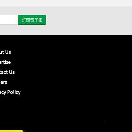
ut Us
rtise
act Us
ers
acy Policy
hing Ltd.