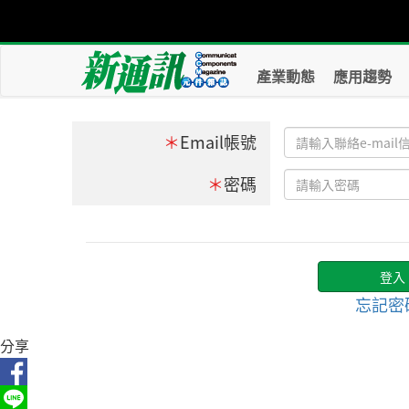
產業動態
應用趨勢
＊
Email帳號
＊
密碼
忘記密
分享