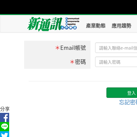
產業動態
應用趨勢
＊
Email帳號
＊
密碼
忘記密
分享