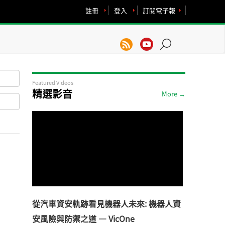
註冊
登入
訂閱電子報
Featured Videos
精選影音
More →
從汽車資安軌跡看見機器人未來: 機器人資
安風險與防禦之道 — VicOne