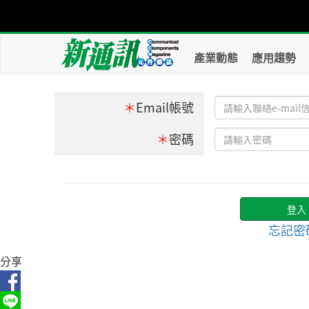
產業動態
應用趨勢
＊
Email帳號
＊
密碼
忘記密
分享