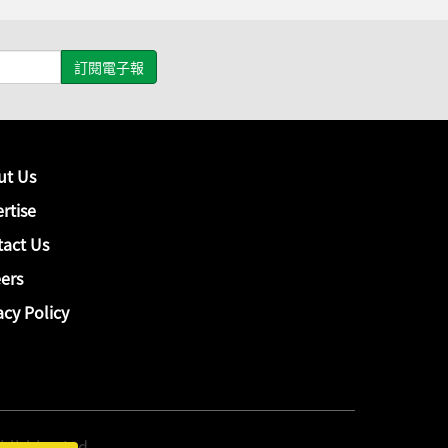
ut Us
rtise
act Us
ers
acy Policy
hing Ltd.