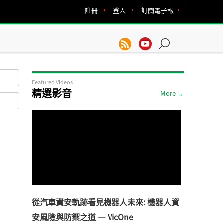
註冊
登入
訂閱電子報
Featured Videos
精選影音
More →
從汽車資安軌跡看見機器人未來: 機器人資
安風險與防禦之道 — VicOne