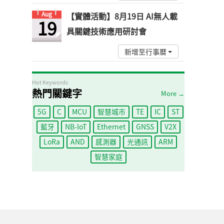
Aug
【實體活動】8月19日 AI無人載
19
具關鍵技術應用研討會
新增至行事曆
Hot Keywords
熱門關鍵字
More →
5G
C
MCU
智慧城市
TE
IC
ST
藍牙
NB-IoT
Ethernet
GNSS
V2X
LoRa
AND
感測器
光通訊
ARM
智慧家庭