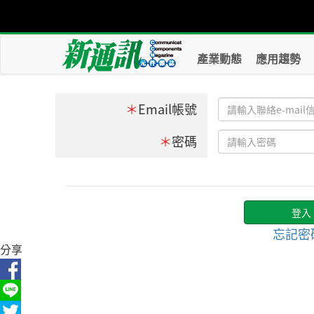
產業動態
應用趨勢
＊
Email帳號
＊
密碼
忘記密
分享