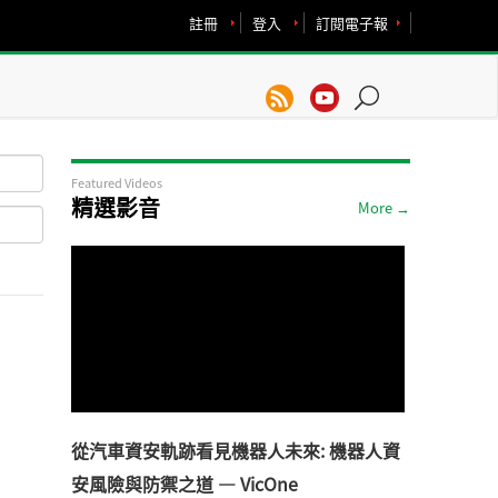
註冊
登入
訂閱電子報
Featured Videos
精選影音
More →
從汽車資安軌跡看見機器人未來: 機器人資
安風險與防禦之道 — VicOne