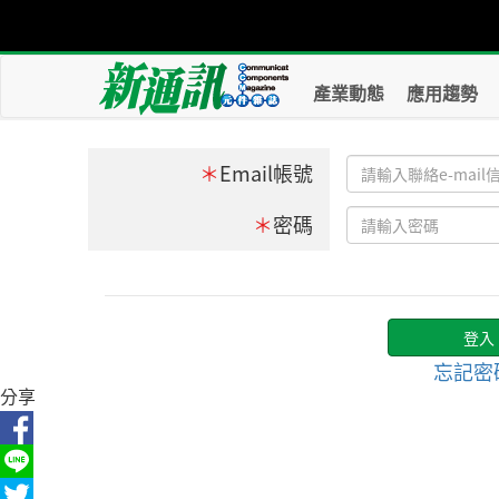
產業動態
應用趨勢
＊
Email帳號
＊
密碼
忘記密
分享