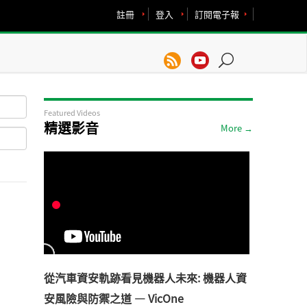
註冊
登入
訂閱電子報
Featured Videos
精選影音
More →
從汽車資安軌跡看見機器人未來: 機器人資
安風險與防禦之道 — VicOne