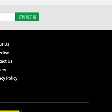
ut Us
rtise
act Us
ers
acy Policy
hing Ltd.