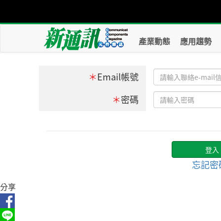
產業動態
應用趨勢
＊
Email帳號
＊
密碼
忘記密
分享