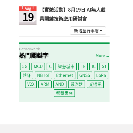
Aug
【實體活動】8月19日 AI無人載
19
具關鍵技術應用研討會
新增至行事曆
Hot Keywords
熱門關鍵字
More →
5G
MCU
C
智慧城市
TE
IC
ST
藍牙
NB-IoT
Ethernet
GNSS
LoRa
V2X
ARM
AND
感測器
光通訊
智慧家庭