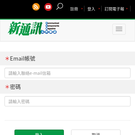
註冊
登入
訂閱電子報
Toggle
naviga
＊
Email帳號
＊
密碼