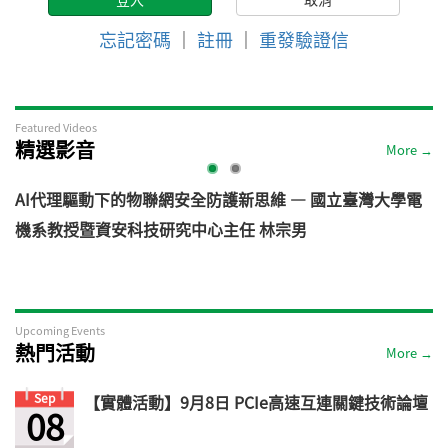
忘記密碼
｜
註冊
｜
重發驗證信
Featured Videos
精選影音
More →
AI代理驅動下的物聯網安全防護新思維 — 國立臺灣大學電
機系教授暨資安科技研究中心主任 林宗男
道
Upcoming Events
熱門活動
More →
Sep
【實體活動】9月8日 PCIe高速互連關鍵技術論壇
08