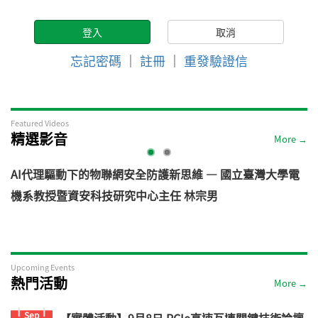
忘記密碼
｜
註冊
｜
重發驗證信
Featured Videos
精選影音
More →
AI代理驅動下的物聯網安全防護新思維 — 國立臺灣大學電
機系教授暨資安科技研究中心主任 林宗男
道
Upcoming Events
熱門活動
More →
Sep