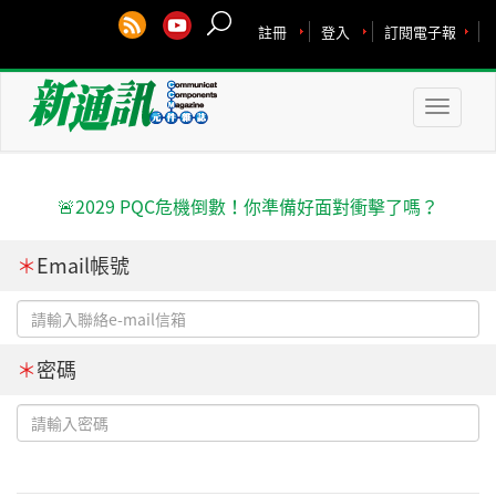
註冊
登入
訂閱電子報
Toggle
naviga
🚨2029 PQC危機倒數！你準備好面對衝擊了嗎？
＊
Email帳號
＊
密碼