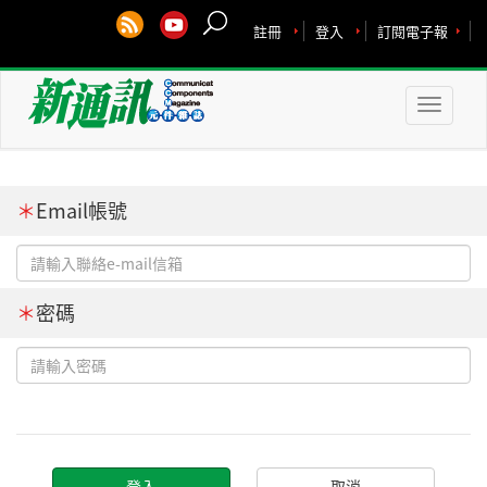
註冊
登入
訂閱電子報
Toggle
naviga
＊
Email帳號
＊
密碼