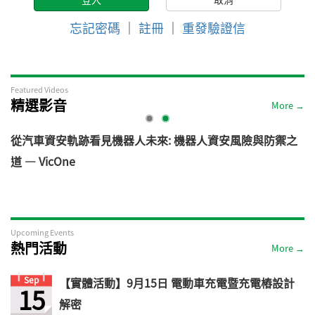
忘記密碼
｜
註冊
｜
重發驗證信
Featured Videos
精選影音
More →
電
從汽車資安軌跡看見機器人未來: 機器人資安風險與防禦之
道 — VicOne
Upcoming Events
熱門活動
More →
Sep
【實體活動】9月15日 電動車充電暨充電樁設計
15
解密