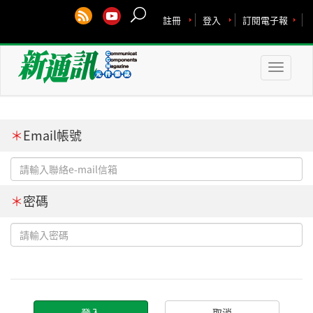
註冊
登入
訂閱電子報
Toggle
naviga
＊
Email帳號
＊
密碼