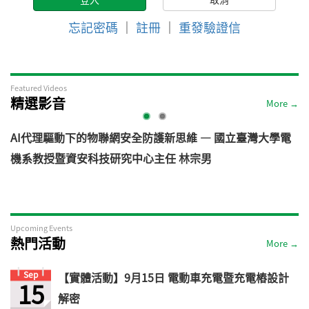
忘記密碼
｜
註冊
｜
重發驗證信
Featured Videos
精選影音
More →
AI代理驅動下的物聯網安全防護新思維 — 國立臺灣大學電
機系教授暨資安科技研究中心主任 林宗男
道
Upcoming Events
熱門活動
More →
Sep
【實體活動】9月15日 電動車充電暨充電樁設計
15
解密