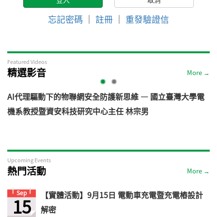
忘記密碼
｜
註冊
｜
重發驗證信
Featured Videos
精選影音
More →
AI代理驅動下的物聯網安全防護新思維 — 國立臺灣大學電
機系教授暨資安科技研究中心主任 林宗男
道
Upcoming Events
熱門活動
More →
Sep
【實體活動】9月15日 電動車充電暨充電樁設計
15
解密