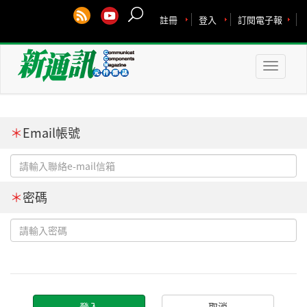
註冊
登入
訂閱電子報
Toggle
naviga
＊
Email帳號
＊
密碼