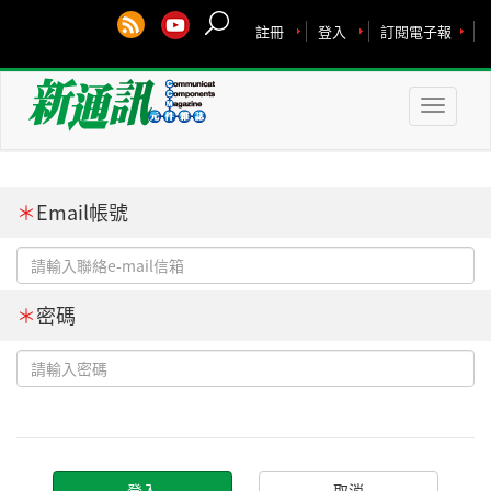
註冊
登入
訂閱電子報
Toggle
naviga
＊
Email帳號
＊
密碼