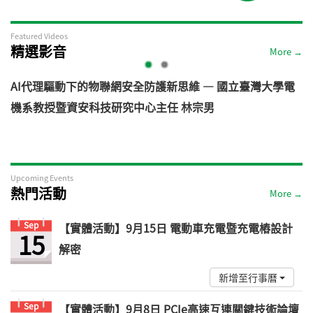
Featured Videos
精選影音
More →
AI代理驅動下的物聯網安全防護新思維 — 國立臺灣大學電
機系教授暨資安科技研究中心主任 林宗男
道
Upcoming Events
熱門活動
More →
Sep
【實體活動】9月15日 電動車充電暨充電樁設計
15
解密
新增至行事曆
Sep
【實體活動】9月8日 PCIe高速互連關鍵技術論壇