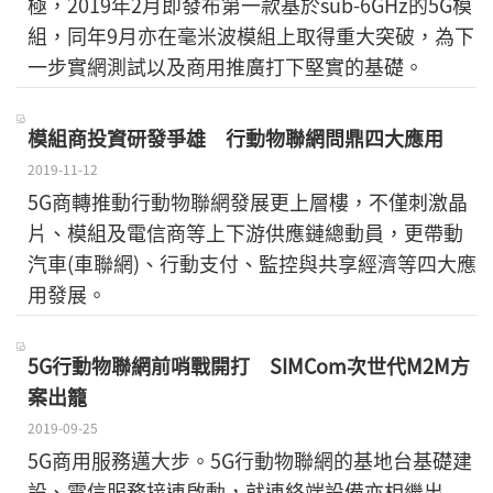
極，2019年2月即發布第一款基於sub-6GHz的5G模
組，同年9月亦在毫米波模組上取得重大突破，為下
一步實網測試以及商用推廣打下堅實的基礎。
模組商投資研發爭雄 行動物聯網問鼎四大應用
2019-11-12
5G商轉推動行動物聯網發展更上層樓，不僅刺激晶
片、模組及電信商等上下游供應鏈總動員，更帶動
汽車(車聯網)、行動支付、監控與共享經濟等四大應
用發展。
5G行動物聯網前哨戰開打 SIMCom次世代M2M方
案出籠
2019-09-25
5G商用服務邁大步。5G行動物聯網的基地台基礎建
設、電信服務接連啟動，就連終端設備亦相繼出