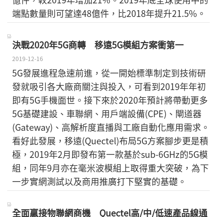
端點數量則可望達48億件，比2018年提升21.5%。
決戰2020年5G商轉 移遠5G模組方案衝第一
2019-12-16
5G發展進程急速前進，從一開始標準制定到技術研
發就吸引各大廠商關注與投入，可看到2019年年初
即有5G手機面世。接下來於2020年預計將帶動更多
5G基礎建設、車聯網、用戶端設備(CPE)、閘道器
(Gateway)、高解析度直播與工廠自動化應用需求。
看好此發展，移遠(Quectel)布局5G方案腳步更是積
極，2019年2月即發布第一款基於sub-6GHz的5G模
組，同年9月亦在毫米波模組上取得重大突破，為下
一步實網測試以及商用推廣打下堅實的基礎。
全面贏接物聯網商機 Quectel高/中/低速產品線通