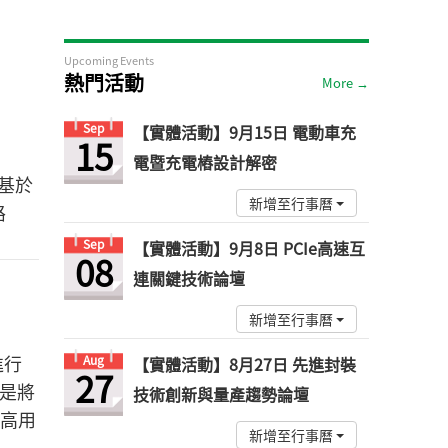
Upcoming Events
熱門活動
More →
Sep
【實體活動】9月15日 電動車充
15
電暨充電樁設計解密
初是基於
新增至行事曆
路
Sep
【實體活動】9月8日 PCIe高速互
08
連關鍵技術論壇
新增至行事曆
進行
Aug
【實體活動】8月27日 先進封裝
27
神是將
技術創新與量產趨勢論壇
高用
新增至行事曆