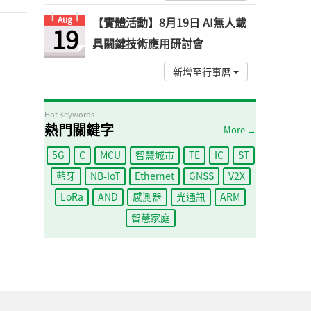
Aug
【實體活動】8月19日 AI無人載
19
具關鍵技術應用研討會
新增至行事曆
Hot Keywords
熱門關鍵字
More →
5G
C
MCU
智慧城市
TE
IC
ST
藍牙
NB-IoT
Ethernet
GNSS
V2X
LoRa
AND
感測器
光通訊
ARM
智慧家庭