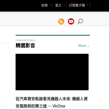
註冊
登入
訂閱電子報
Featured Videos
精選影音
More →
從汽車資安軌跡看見機器人未來: 機器人資
安風險與防禦之道 — VicOne