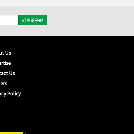
ut Us
rtise
act Us
ers
acy Policy
hing Ltd.