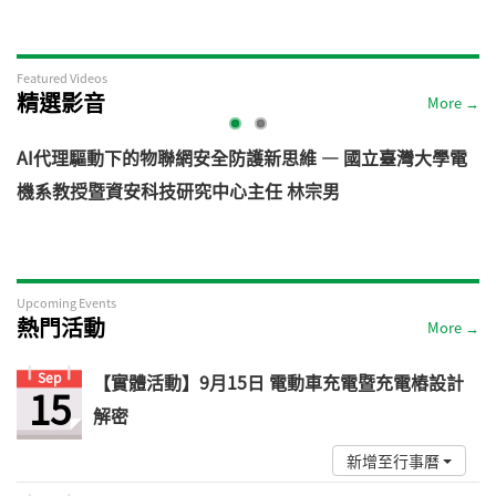
Featured Videos
精選影音
More →
AI代理驅動下的物聯網安全防護新思維 — 國立臺灣大學電
機系教授暨資安科技研究中心主任 林宗男
道
Upcoming Events
熱門活動
More →
Sep
【實體活動】9月15日 電動車充電暨充電樁設計
15
解密
新增至行事曆