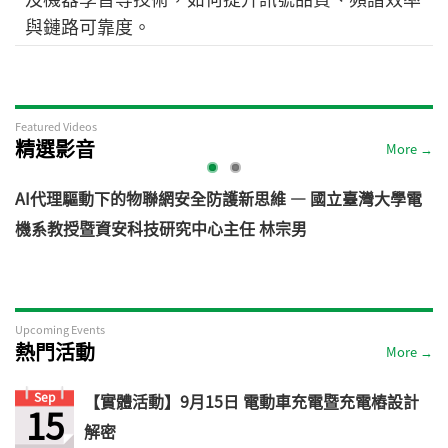
與鏈路可靠度。
Featured Videos
精選影音
More →
AI代理驅動下的物聯網安全防護新思維 — 國立臺灣大學電
機系教授暨資安科技研究中心主任 林宗男
道
Upcoming Events
熱門活動
More →
Sep
【實體活動】9月15日 電動車充電暨充電樁設計
15
解密