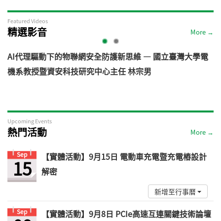
Featured Videos
精選影音
More →
AI代理驅動下的物聯網安全防護新思維 — 國立臺灣大學電
機系教授暨資安科技研究中心主任 林宗男
道
Upcoming Events
熱門活動
More →
Sep
【實體活動】9月15日 電動車充電暨充電樁設計
15
解密
新增至行事曆
Sep
【實體活動】9月8日 PCIe高速互連關鍵技術論壇