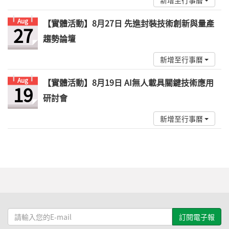
新增至行事曆
Aug
【實體活動】8月27日 先進封裝技術創新與量產
27
趨勢論壇
新增至行事曆
Aug
【實體活動】8月19日 AI無人載具關鍵技術應用
19
研討會
新增至行事曆
請
輸