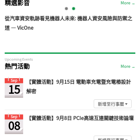
精選影音
More →
電
從汽車資安軌跡看見機器人未來: 機器人資安風險與防禦之
道 — VicOne
Upcoming Events
熱門活動
More →
Sep
【實體活動】9月15日 電動車充電暨充電樁設計
15
解密
新增至行事曆
Sep
【實體活動】9月8日 PCIe高速互連關鍵技術論壇
08