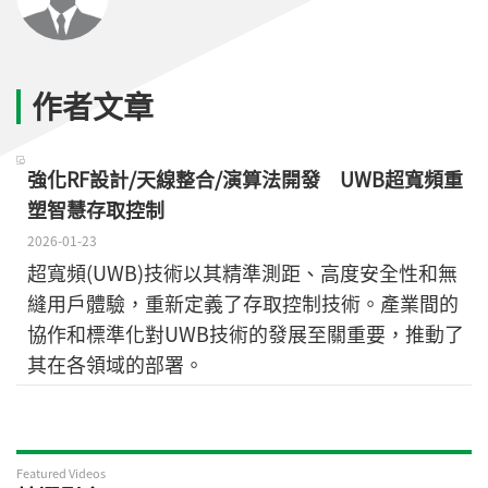
作者文章
強化RF設計/天線整合/演算法開發 UWB超寬頻重
塑智慧存取控制
2026-01-23
超寬頻(UWB)技術以其精準測距、高度安全性和無
縫用戶體驗，重新定義了存取控制技術。產業間的
協作和標準化對UWB技術的發展至關重要，推動了
其在各領域的部署。
Featured Videos