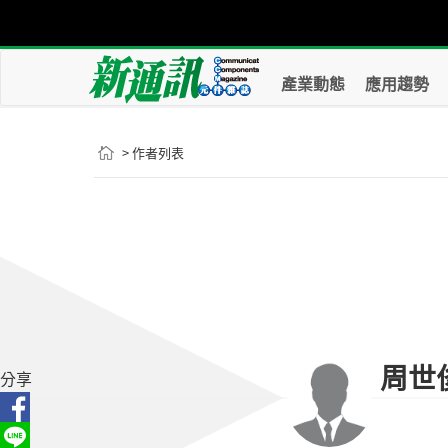
產業動態
應用趨勢
> 作者列表
周世
分享