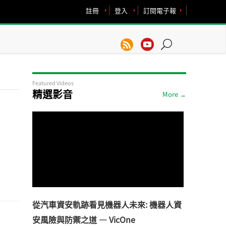
註冊
登入
訂閱電子報
Featured Videos
精選影音
More →
從汽車資安軌跡看見機器人未來: 機器人資
安風險與防禦之道 — VicOne