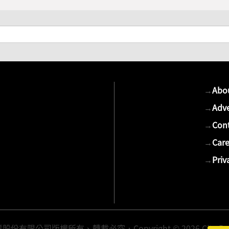
→
Abo
→
Adve
→
Cont
→
Care
→
Priv
有限公司版權所有、轉載必究．Copyright © 2026 Cite Publis