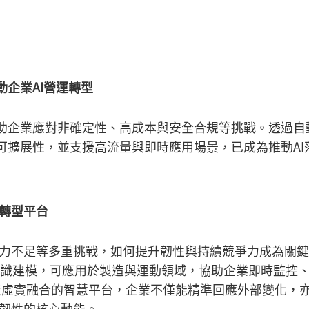
動企業AI營運轉型
協助企業應對非確定性、高成本與安全合規等挑戰。透過自
與可擴展性，並支援高流量與即時應用場景，已成為推動AI
轉型平台
力不足等多重挑戰，如何提升韌性與持續競爭力成為關鍵
與知識建模，可應用於製造與運動領域，協助企業即時監控
造虛實融合的智慧平台，企業不僅能精準回應外部變化，
韌性的核心動能。