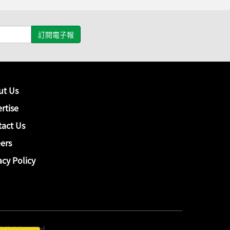
ut Us
rtise
act Us
ers
acy Policy
hing Ltd.